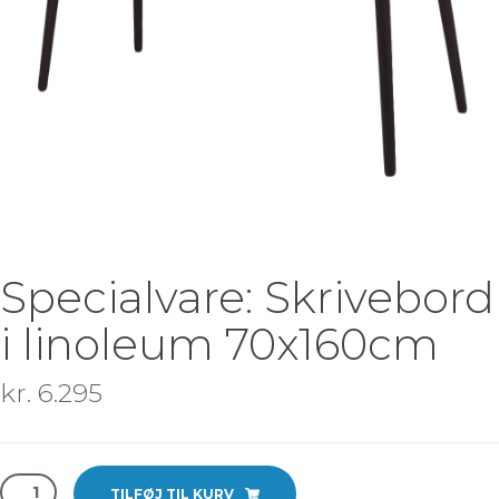
Specialvare: Skrivebord
i linoleum 70x160cm
kr.
6.295
Specialvare:
TILFØJ TIL KURV