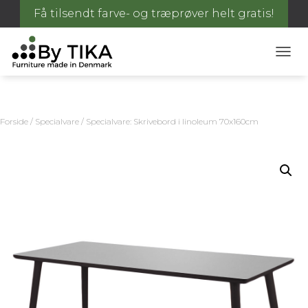
Få tilsendt farve- og træprøver helt gratis!
S
K
I
F
T
Forside
/
Specialvare
/ Specialvare: Skrivebord i linoleum 70x160cm
N
A
V
I
G
A
T
I
O
N