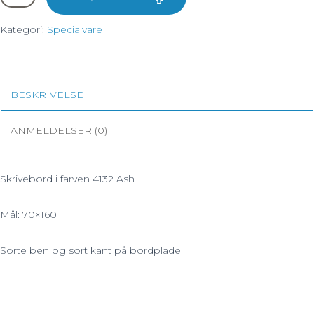
Skrivebord
i
Kategori:
Specialvare
linoleum
70x160cm
antal
BESKRIVELSE
ANMELDELSER (0)
Skrivebord i farven 4132 Ash
Mål: 70×160
Sorte ben og sort kant på bordplade