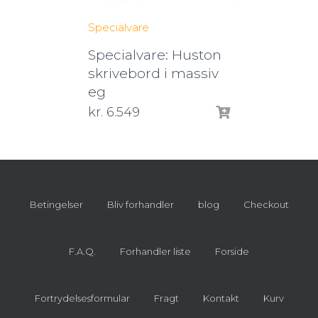
Specialvare
Specialvare: Huston
skrivebord i massiv
eg
kr.
6.549
Betingelser
Bliv forhandler
blog
Checkout
F.A.Q.
Forhandler liste
Forside
Fortrydelsesformular
Fragt
Kontakt
Kurv