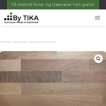
Få tilsendt farve- og træprøver helt gratis!
S
K
I
F
T
Forside
/
Specialvare
/ Specialvare: Vinreol
N
A
V
I
G
A
T
I
O
N