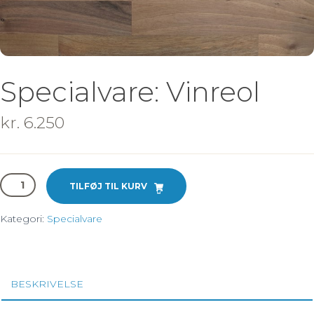
Specialvare: Vinreol
kr.
6.250
Specialvare:
TILFØJ TIL KURV
Vinreol
antal
Kategori:
Specialvare
BESKRIVELSE