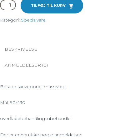
Specialvare:
TILFØJ TIL KURV
Boston
skrivebord
Kategori:
Specialvare
90x130
antal
BESKRIVELSE
ANMELDELSER (0)
Boston skrivebord i massiv eg
Mål: 90×130
overfladebehandling: ubehandlet
Der er endnu ikke nogle anmeldelser.