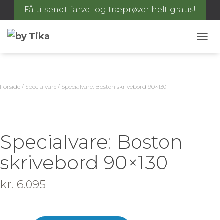
Få tilsendt farve- og træprøver helt gratis!
S
K
I
F
T
Forside
/
Specialvare
/ Specialvare: Boston skrivebord 90×130
N
A
V
I
G
Specialvare: Boston
A
T
skrivebord 90×130
I
O
N
kr.
6.095