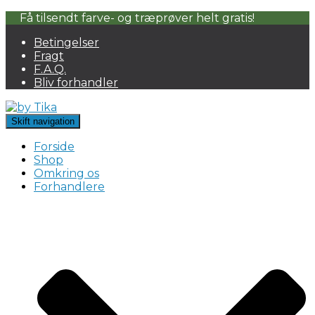
Få tilsendt farve- og træprøver helt gratis!
Betingelser
Fragt
F.A.Q.
Bliv forhandler
Skift navigation
Forside
Shop
Omkring os
Forhandlere