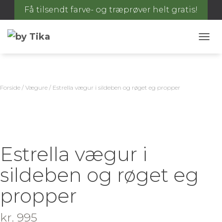
Få tilsendt farve- og træprøver helt gratis!
S
K
I
F
T
Forside
/
Vægure
/ Estrella vægur i sildeben og røget eg propper
N
A
V
I
G
A
Estrella vægur i
T
I
sildeben og røget eg
O
N
propper
kr.
995