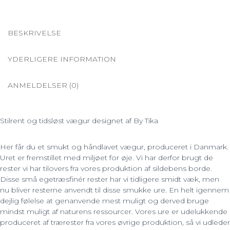
eg
propper
antal
BESKRIVELSE
YDERLIGERE INFORMATION
ANMELDELSER (0)
Stilrent og tidsløst vægur designet af By Tika
Her får du et smukt og håndlavet vægur, produceret i Danmark.
Uret er fremstillet med miljøet for øje. Vi har derfor brugt de
rester vi har tilovers fra vores produktion af sildebens borde.
Disse små egetræsfinér rester har vi tidligere smidt væk, men
nu bliver resterne anvendt til disse smukke ure. En helt igennem
dejlig følelse at genanvende mest muligt og derved bruge
mindst muligt af naturens ressourcer. Vores ure er udelukkende
produceret af trærester fra vores øvrige produktion, så vi udleder