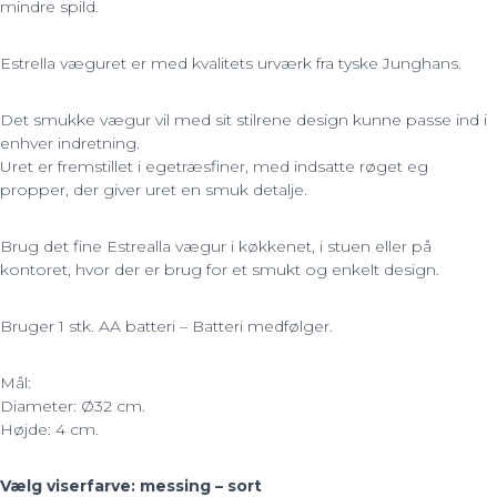
mindre spild.
Estrella væguret er med kvalitets urværk fra tyske Junghans.
Det smukke vægur vil med sit stilrene design kunne passe ind i
enhver indretning.
Uret er fremstillet i egetræsfiner, med indsatte røget eg
propper, der giver uret en smuk detalje.
Brug det fine Estrealla vægur i køkkenet, i stuen eller på
kontoret, hvor der er brug for et smukt og enkelt design.
Bruger 1 stk. AA batteri – Batteri medfølger.
Mål:
Diameter: Ø32 cm.
Højde: 4 cm.
Vælg viserfarve: messing – sort