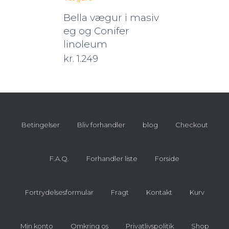
Bella vægur i masiv
eg og Conifer
linoleum
kr.
1.249
Betingelser
Bliv forhandler
blog
Checkout
F.A.Q.
Forhandler liste
Forside
Fortrydelsesformular
Fragt
Kontakt
Kurv
Min konto
Omkring os
Privatlivspolitik
Shop