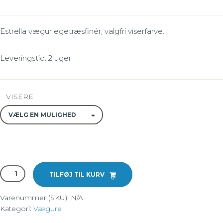
Estrella vægur egetræsfinér, valgfri viserfarve.
Leveringstid: 2 uger
VISERE
Estrella
TILFØJ TIL KURV
vægur
i
Varenummer (SKU):
N/A
sildeben
Kategori:
Vægure
og
røget