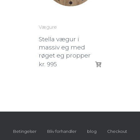
Vægure
Stella vægur i
massiv eg med
røget eg propper
kr.
995
Betingelser
Bliv forhandler
blog
Checkout