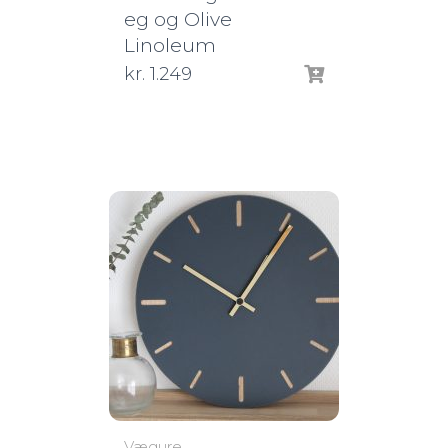
eg og Olive
Linoleum
kr.
1.249
Vægure