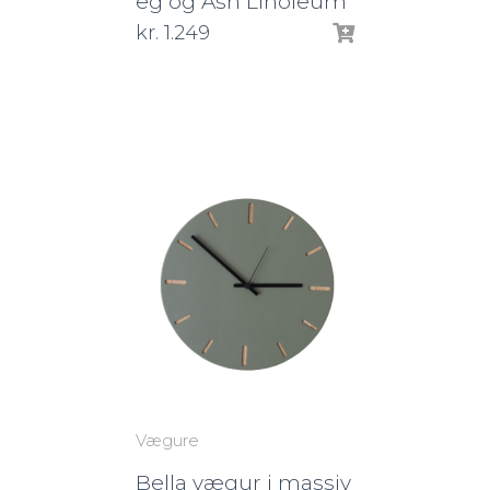
eg og Ash Linoleum
kr.
1.249
Vægure
Bella vægur i massiv