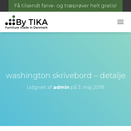
Få tilsendt farve- og træprøver helt gratis!
S
K
I
F
T
N
A
V
I
washington skrivebord – detalje
G
A
Udgivet af
admin
på
3. maj 2018
T
I
O
N