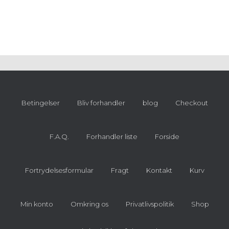
Betingelser
Bliv forhandler
blog
Checkout
F.A.Q.
Forhandler liste
Forside
Fortrydelsesformular
Fragt
Kontakt
Kurv
Min konto
Omkring os
Privatlivspolitik
Shop