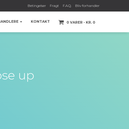
Betingelser
Fragt
F.A.Q.
Bliv forhandler
HANDLERE
KONTAKT
0 VARER
KR. 0
ose up