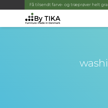
Få tilsendt farve- og træprøver helt gra
washi