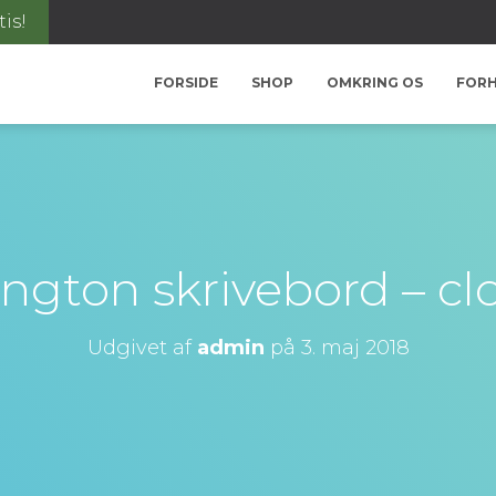
tis!
FORSIDE
SHOP
OMKRING OS
FOR
ngton skrivebord – cl
Udgivet af
admin
på
3. maj 2018