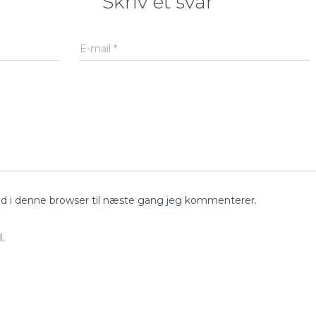
Skriv et svar
E-mail
*
d i denne browser til næste gang jeg kommenterer.
.