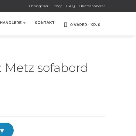
Betingelser
Fragt
F.A.Q.
Bliv forhandler
HANDLERE
KONTAKT
0 VARER
KR. 0
: Metz sofabord