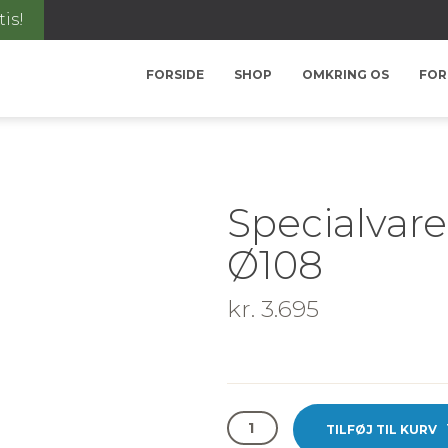
tis!
FORSIDE
SHOP
OMKRING OS
FOR
Specialvare
Ø108
kr.
3.695
Specialvare:
TILFØJ TIL KURV
Metz