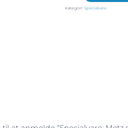
sofabord
Kategori:
Specialvare
Ø108
antal