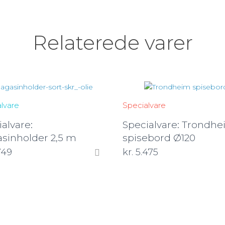
Relaterede varer
lvare
Specialvare
alvare:
Specialvare: Trondh
sinholder 2,5 m
spisebord Ø120
749
kr.
5.475