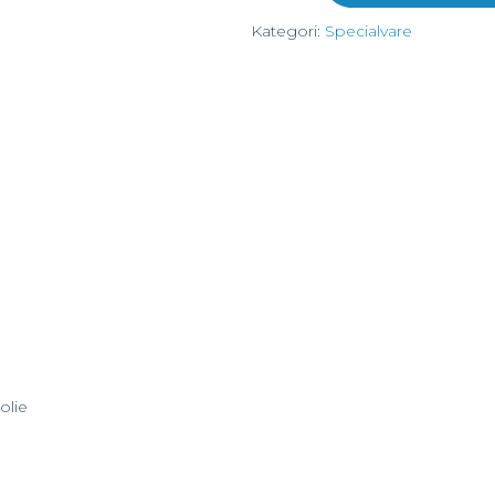
skrivebord,
Kategori:
Specialvare
Conifer
grøn
antal
olie