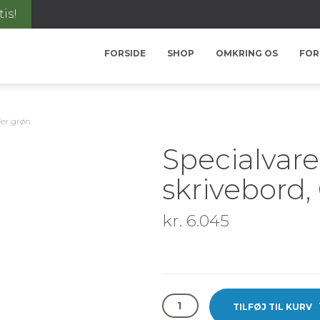
tis!
FORSIDE
SHOP
OMKRING OS
FOR
fer grøn
Specialvar
skrivebord,
kr.
6.045
Specialvare:
TILFØJ TIL KURV
Linoleum