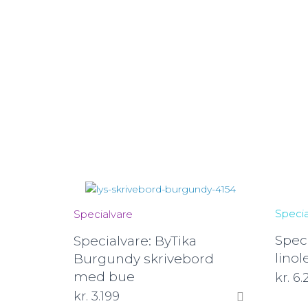
Specia
Specialvare
Speci
Specialvare: ByTika
lino
Burgundy skrivebord
med bue
kr.
6.
kr.
3.199