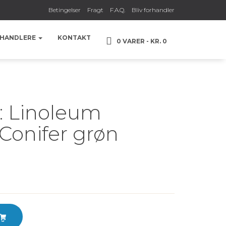
Betingelser
Fragt
F.A.Q.
Bliv forhandler
HANDLERE
KONTAKT
0 VARER
KR. 0
e: Linoleum
 Conifer grøn