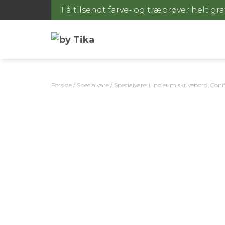
Få tilsendt farve- og træprøver helt gra
Forside
/
Specialvare
/ Specialvare: Linoleum skrivebord, Coni