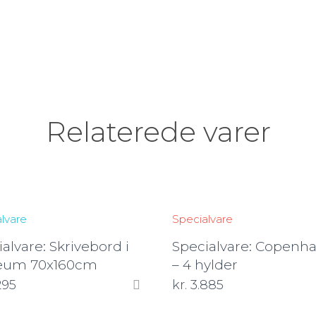
Relaterede varer
lvare
Specialvare
alvare: Skrivebord i
Specialvare: Copenh
leum 70x160cm
– 4 hylder
295
kr.
3.885