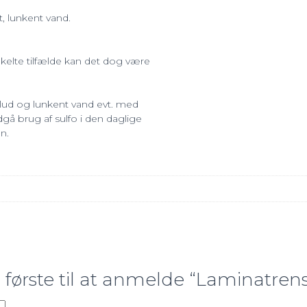
, lunkent vand.
.
nkelte tilfælde kan det dog være
klud og lunkent vand evt. med
dgå brug af sulfo i den daglige
n.
første til at anmelde “Laminatren