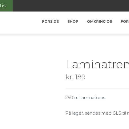
tis!
FORSIDE
SHOP
OMKRING OS
FOR
Laminatren
kr.
189
250 ml laminatrens
På lager, sendes med GLS ti