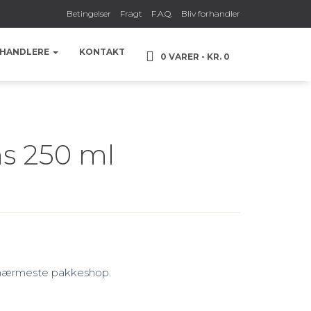
Betingelser
Fragt
F.A.Q.
Bliv forhandler
HANDLERE
KONTAKT
0 VARER
KR. 0
s 250 ml
l nærmeste pakkeshop.