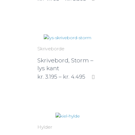
Skriveborde
Skrivebord, Storm –
lys kant
kr.
3.195
–
kr.
4.495
Hylder