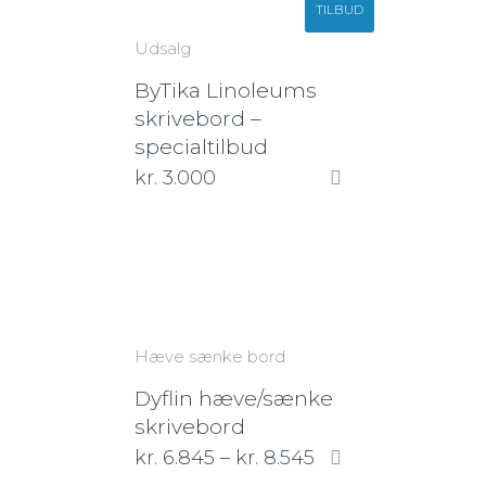
TILBUD
Udsalg
ByTika Linoleums
skrivebord –
specialtilbud
kr.
3.000
Hæve sænke bord
Dyflin hæve/sænke
skrivebord
kr.
6.845
–
kr.
8.545