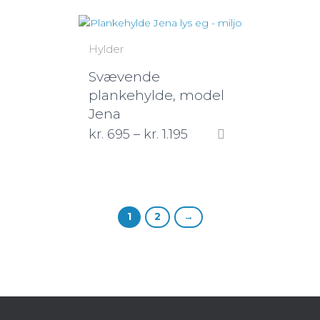
Hylder
Svævende
plankehylde, model
Jena
kr.
695
–
kr.
1.195
1
2
→