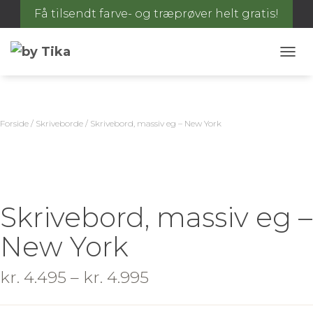
Få tilsendt farve- og træprøver helt gratis!
S
K
I
F
T
Forside
/
Skriveborde
/ Skrivebord, massiv eg – New York
N
A
V
I
G
A
Skrivebord, massiv eg –
T
I
New York
O
N
kr.
4.495
–
kr.
4.995