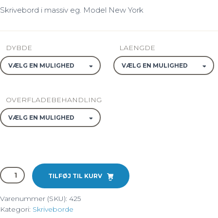
Skrivebord i massiv eg. Model New York
DYBDE
LAENGDE
OVERFLADEBEHANDLING
Skrivebord,
TILFØJ TIL KURV
massiv
eg
Varenummer (SKU):
425
-
Kategori:
Skriveborde
New