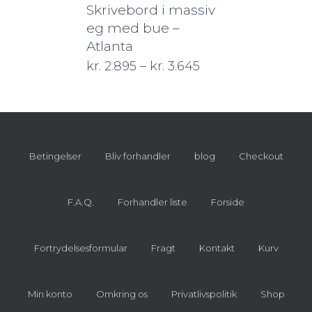
Skrivebord i massiv
eg med bue –
Atlanta
kr.
2.895
–
kr.
3.645
Betingelser
Bliv forhandler
blog
Checkout
F.A.Q.
Forhandler liste
Forside
Fortrydelsesformular
Fragt
Kontakt
Kurv
Min konto
Omkring os
Privatlivspolitik
Shop