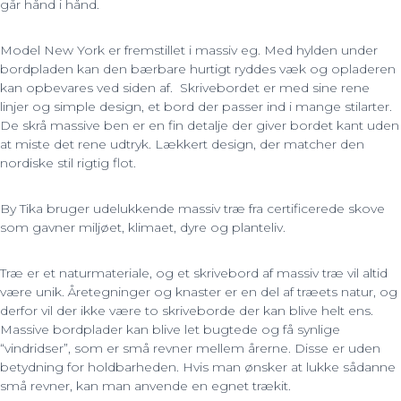
går hånd i hånd.
Model New York er fremstillet i massiv eg. Med hylden under
bordpladen kan den bærbare hurtigt ryddes væk og opladeren
kan opbevares ved siden af. Skrivebordet er med sine rene
linjer og simple design, et bord der passer ind i mange stilarter.
De skrå massive ben er en fin detalje der giver bordet kant uden
at miste det rene udtryk. Lækkert design, der matcher den
nordiske stil rigtig flot.
By Tika bruger udelukkende massiv træ fra certificerede skove
som gavner miljøet, klimaet, dyre og planteliv.
Træ er et naturmateriale, og et skrivebord af massiv træ vil altid
være unik. Åretegninger og knaster er en del af træets natur, og
derfor vil der ikke være to skriveborde der kan blive helt ens.
Massive bordplader kan blive let bugtede og få synlige
“vindridser”, som er små revner mellem årerne. Disse er uden
betydning for holdbarheden. Hvis man ønsker at lukke sådanne
små revner, kan man anvende en egnet trækit.