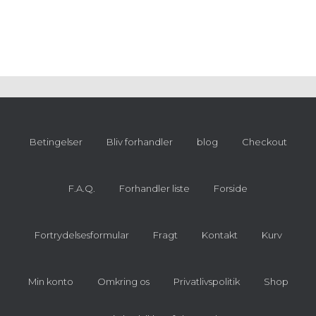
Betingelser
Bliv forhandler
blog
Checkout
F.A.Q.
Forhandler liste
Forside
Fortrydelsesformular
Fragt
Kontakt
Kurv
Min konto
Omkring os
Privatlivspolitik
Shop