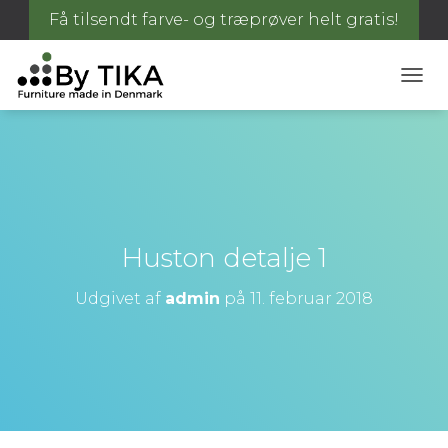
Få tilsendt farve- og træprøver helt gratis!
S
K
I
F
T
N
A
V
I
Huston detalje 1
G
A
Udgivet af
admin
på
11. februar 2018
T
I
O
N