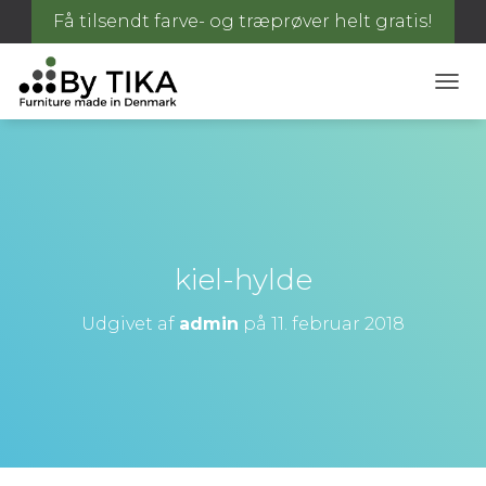
Få tilsendt farve- og træprøver helt gratis!
S
K
I
F
T
N
A
V
I
kiel-hylde
G
A
Udgivet af
admin
på
11. februar 2018
T
I
O
N