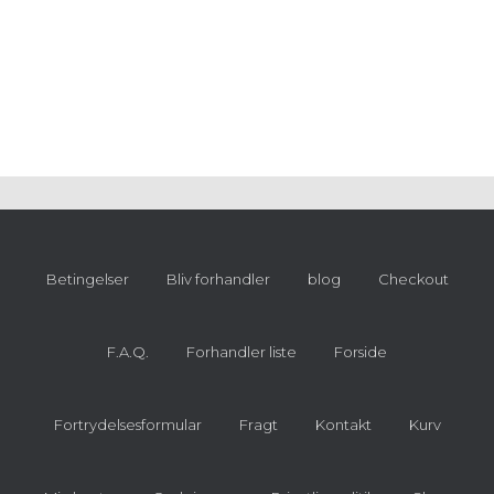
Betingelser
Bliv forhandler
blog
Checkout
F.A.Q.
Forhandler liste
Forside
Fortrydelsesformular
Fragt
Kontakt
Kurv