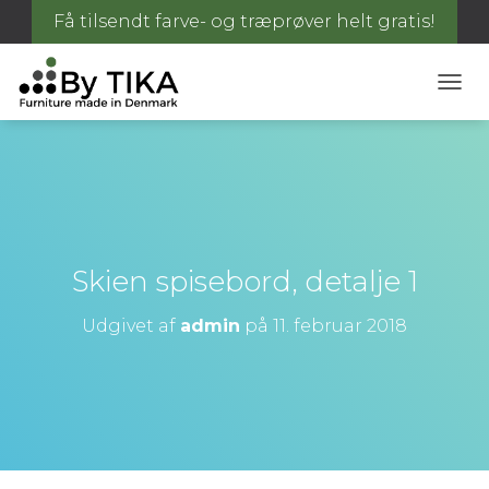
Få tilsendt farve- og træprøver helt gratis!
S
K
I
F
T
N
A
V
I
Skien spisebord, detalje 1
G
A
Udgivet af
admin
på
11. februar 2018
T
I
O
N