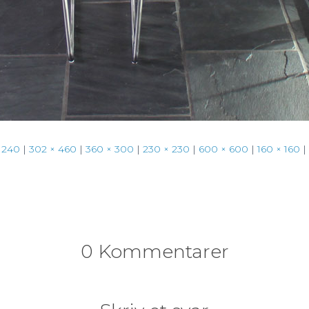
 240
|
302 × 460
|
360 × 300
|
230 × 230
|
600 × 600
|
160 × 160
|
0 Kommentarer