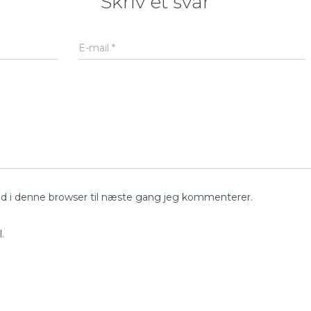
Skriv et svar
E-mail
*
d i denne browser til næste gang jeg kommenterer.
.