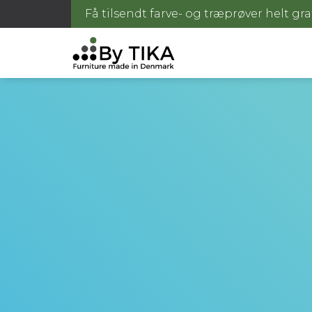
Få tilsendt farve- og træprøver helt gra