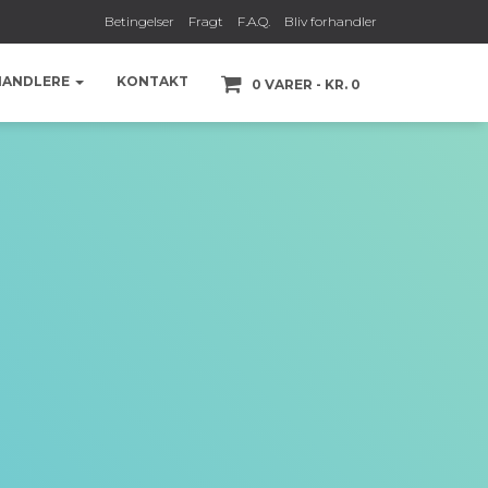
Betingelser
Fragt
F.A.Q.
Bliv forhandler
HANDLERE
KONTAKT
0 VARER
KR. 0