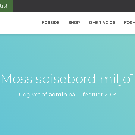
tis!
FORSIDE
SHOP
OMKRING OS
FOR
Moss spisebord miljo1
Udgivet af
admin
på
11. februar 2018