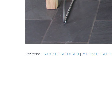
Størrelse:
150 × 150
|
300 × 300
|
750 × 750
|
360 ×