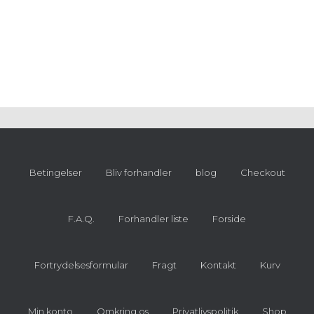
Betingelser
Bliv forhandler
blog
Checkout
F.A.Q.
Forhandler liste
Forside
Fortrydelsesformular
Fragt
Kontakt
Kurv
Min konto
Omkring os
Privatlivspolitik
Shop