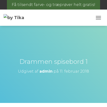
Få tilsendt farve- og træprøver helt gratis!
S
K
I
F
T
N
A
V
I
Drammen spisebord 1
G
A
Udgivet af
admin
på
11. februar 2018
T
I
O
N