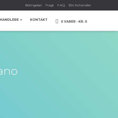
Betingelser
Fragt
F.A.Q.
Bliv forhandler
HANDLERE
KONTAKT
0 VARER
KR. 0
nano