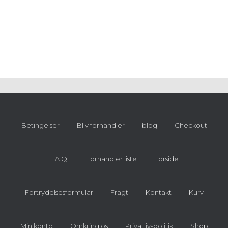
Betingelser
Bliv forhandler
blog
Checkout
F.A.Q.
Forhandler liste
Forside
Fortrydelsesformular
Fragt
Kontakt
Kurv
Min konto
Omkring os
Privatlivspolitik
Shop