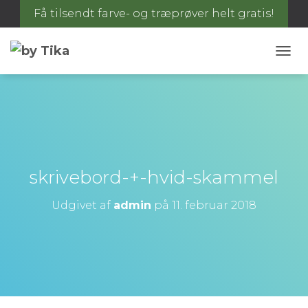
Få tilsendt farve- og træprøver helt gratis!
S
K
I
F
T
N
A
V
I
skrivebord-+-hvid-skammel
G
A
Udgivet af
admin
på
11. februar 2018
T
I
O
N