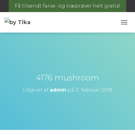
Få tilsendt farve- og træprøver helt gratis!
S
K
I
F
T
N
A
V
I
4176 mushroom
G
A
Udgivet af
admin
på
11. februar 2018
T
I
O
N