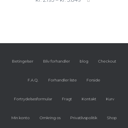
kr.
2.195
–
kr.
3.849
Betingelser
Bliv forhandler
blog
Checkout
F.A.Q.
Forhandler liste
Forside
Fortrydelsesformular
Fragt
Kontakt
Kurv
Min konto
Omkring os
Privatlivspolitik
Shop