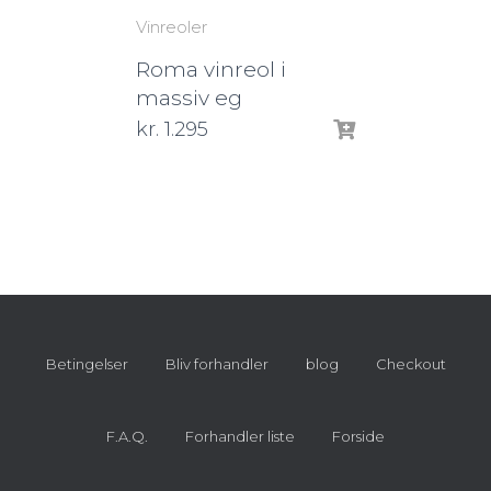
Vinreoler
Roma vinreol i
massiv eg
kr.
1.295
Betingelser
Bliv forhandler
blog
Checkout
F.A.Q.
Forhandler liste
Forside