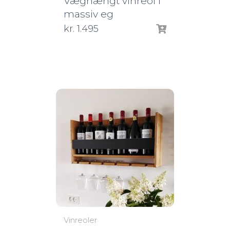
Væghængt vinreol i
massiv eg
kr.
1.495
Vinreoler