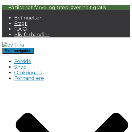
Få tilsendt farve- og træprøver helt gratis!
Betingelser
Fragt
F.A.Q.
Bliv forhandler
Skift navigation
Forside
Shop
Omkring os
Forhandlere